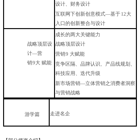
设计、财务设计
互联网下创新创意模式
—基于
12
大
入口的创新整合与
设计
成长的两大关键能力
战略顶层设
战略顶层设计
计
—营
营销
9
大赋能
销
9
大
赋能
竞争区隔、品牌认识、产品线规划、
科技应用、迭代升级
新市场营销
—立体营销之消费者洞察
与营销战略
走进名企
游学篇