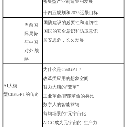
密集型产业制造业的发展
十四五规划和
2035
远景目标
国防建设的必要性和迫切性
当前国
国民的安全意识和防卫意识
际局势
居安思危，长久发展
与中国
对外
战
略
为什么是
chatGPT？
改革类应用的想象空间
AI
大模
智力大脑的
“变革
”
型
ChatGPT
的传奇
工业革命
/智能革命的类比
数字人的智能营销
营销场景的
“元宇宙化
AIGC
成为元宇宙的
“生产力