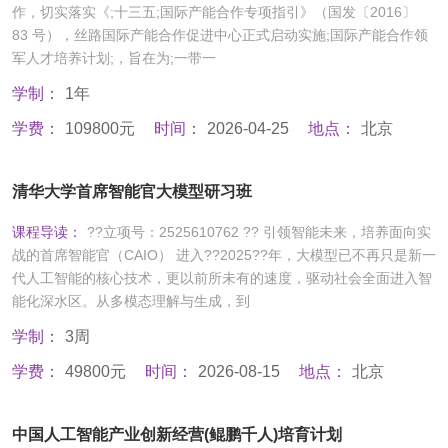
作，切实落实《;十三五;国际产能合作专项指引》（国发〔2016〕
83 号），丝路国际产能合作促进中心正式启动实施;国际产能合作领
军人才培养计划;，旨在为;一带一
学制：
1年
学费：
109800元
时间：
2026-04-25
地点：
北京
清华大学首席智能官大模型研习班
课程导读：
??立项号：2525610762 ?? 引领智能未来，培养面向实
战的首席智能官（CAIO） 进入??2025??年，大模型已不再只是新一
代人工智能的核心技术，更以前所未有的速度，驱动社会全面进入智
能化深水区。从多模态理解与生成，到
学制：
3周
学费：
49800元
时间：
2026-08-15
地点：
北京
中国人工智能产业创新经营(鲲鹏千人)培育计划