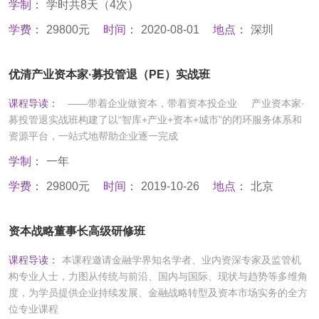
学制：
学时共8天（4次）
学费：
29800元
时间：
2020-08-01
地点：
深圳
优清产业资本家·募投管退（PE）实战班
课程导读：
——带着企业做资本，带着资本投企业 产业资本家·
募投管退实战班构建了以“智库+产业+资本+城市”的闭环服务体系和
资源平台，一站式地帮助企业逐一完成
学制：
一年
学费：
29800元
时间：
2019-10-26
地点：
北京
资本战略董事长高级研修班
课程导读：
本课程邀请金融学界知名学者、业内资深专家及监管机
构专业人士，力图从传统与前沿、国内与国际、现状与趋势等多维角
度，为学员提供企业持续发展、金融战略转型及资本市场实务的全方
位专业课程