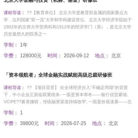
北京大学金融与投资（私募、基金）研修班
课程导读：
??【教育单位】 北京大学是教育部直属的国家重点大
学，位列国家“双一流”大学和学科建设首位。北京大学经济学院始于
1902年的京师大学堂商科和1912年的经济学门（系），是北京大学
历史最悠久的院系之一
学制：
1年
学费：
128000元
时间：
2026-09-12
地点：
北京
「资本领航者」全球金融实战赋能高级总裁研修班
课程导读：
?? 【项目背景】 在全球经济步入“不确定周期”的背景
下，中小企业正面临双重绞杀: 一面是资本寒冬——银行信贷紧缩、
VC/PE??募资腰斩，传统融资渠道持续收窄; 一面是价值迷雾——北
学制：
1
学费：
39800元
时间：
2026-07-25
地点：
北京