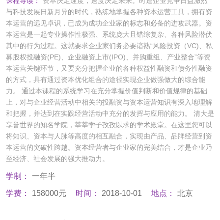
课程导读：
资本决定速度，速度决定未来。时逢企业竞争日益激烈
与科技发展日新月异的时代，熟练地掌握各种资本运营工具，拥有资
本运营的远见卓识，已成为成功企业家的标志和必备的进攻武器。资
本运营是一起专业操作性极强、系统庞大且错综复杂、各种风险潜伏
其中的行为过程。这就要求企业家们务必要谙熟“风险投资（VC)、私
募股权投融资(PE)、企业融资上市(IPO)、并购重组、产业整合”等资
本运营关键环节，又要充分把握企业的各种权益性融资和债务性融资
的方式，具有通过资本优化组合的途径实现企业做强做大的综合能
力。 通过本课程的系统学习在充分掌握价值判断和价值规律的基础
上，对与企业经营活动中相关的投融资与资本运营知识有深入地理解
和把握，并达到在实践经营活动中充分的发挥与应用的能力。 清大是
享誉世界的知名学院，莘莘学子孜孜以求的学术殿堂。在这里您可以
将知识、资本与人脉等高度的相互融合，实现由产品、品牌经营到资
本运营的突破性跨越。资本经营者与企业家的完美结合，才是企业乃
至经济、社会发展的强大推动力。
学制：
一年半
学费：
158000元
时间：
2018-10-01
地点：
北京