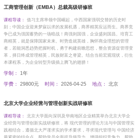
工商管理创新（EMBA）总裁高级研修班
课程导读：
值习主席率领中国崛起，中西国家强弱交替的历史时
刻；中国企业迎来梦寐以求的发展机遇，商界精英应运而生。商界竞
争已成为强国蓄势的一场暗战！商强则国强，企业盛则国昌。培育工
商精英，就是保障国家未来。时势造就英雄，胸怀商业理想的管理
者，若能洞悉趋势把握时机，勇于构建前瞻思想，整合资源促管理变
革，择日终成管理精英，民族财富之脊梁。结合当前宏观现状，衍生
本课程系，为企业转型升级插上腾飞的翅膀！
学制：
1年
学费：
29800元
时间：
2026-04-25
地点：
北京
北京大学企业经营与管理创新实战研修班
课程导读：
北京大学面向深圳及华南地区企业精英举办北京大学企
业经营与管理创新实战研修班，将 现代管理的理论方法与中国管理实
践相结合，遵循北大严谨求实的学术要求，寻求现代管理与 中国经济
最紧密的结合点。帮助学员全面提升领导力，增强组织竞争力，帮助