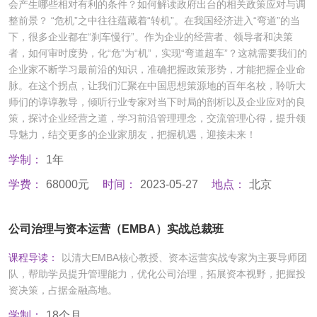
会产生哪些相对有利的条件？如何解读政府出台的相关政策应对与调
整前景？ “危机”之中往往蕴藏着“转机”。在我国经济进入“弯道”的当
下，很多企业都在“刹车慢行”。作为企业的经营者、领导者和决策
者，如何审时度势，化“危”为“机”，实现“弯道超车”？这就需要我们的
企业家不断学习最前沿的知识，准确把握政策形势，才能把握企业命
脉。在这个拐点，让我们汇聚在中国思想策源地的百年名校，聆听大
师们的谆谆教导，倾听行业专家对当下时局的剖析以及企业应对的良
策，探讨企业经营之道，学习前沿管理理念，交流管理心得，提升领
导魅力，结交更多的企业家朋友，把握机遇，迎接未来！
学制：
1年
学费：
68000元
时间：
2023-05-27
地点：
北京
公司治理与资本运营（EMBA）实战总裁班
课程导读：
以清大EMBA核心教授、资本运营实战专家为主要导师团
队，帮助学员提升管理能力，优化公司治理，拓展资本视野，把握投
资决策，占据金融高地。
学制：
18个月