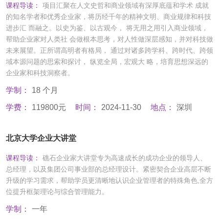
课程导读：
项目汇聚在人文史哲和商业领域有深厚底蕴和学术 成就
的知名学者和优秀企业家，将历经千年的精神文明、商业规律和科技
进步汇 而融之。以史为鉴、以古观今， 将无用之用引入商业领域，
帮助企业家对人类社 会做根本思考，对人性做深层感知，并对科技做
未来展望。正所谓高明者有格局， 通过对诸多跨学科、跨时代、跨领
域本源问题的思索和探讨， 纵览全局，宏观大 略，培育思想深远的
企业家和科技洞察者。
学制：
18 个月
学费：
119800元
时间：
2024-11-30
地点：
深圳
北京大学企业大讲堂
课程导读：
礁石企业家大讲堂专为高速成长的成功企业的领导人、
总经理，以及集团公司事业部的总经理设计。紧密契合企业高层不断
升级的学习需求，帮助学员更清晰地认识企业管理者的特殊角色,全方
位提升框架理论与综合管理能力。
学制：
一年