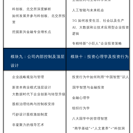
科创板、北交所深度解
析
人
工智能与未来机会
如何发展并参与科创板、北交所投
5
G
如何改变生活、社会以及生产
资
AI
、
大数据和云技术应用型企业投资
挖
掘新兴金融专业增长点
逻辑
专
精
特新“小巨人”企业投资策略
模
块
九：公司内部控制及顶层
模块十：投资心理学及投资行
为
设计
企业战略规划与管
理
投资行为中如何利用“中国智慧”识
人
新
资本商业模式顶层设计
国
学智慧与金融投资
大数据时代下企业创新与转型升
级
金
融心理学
股权治理结构与控制权安
排
组
织行为学
巧
妙设计股权激励制度
八大国学中的管理智
慧
非
凝聚力的领导艺术
“
商学基础”+“人文素养”+“科技洞