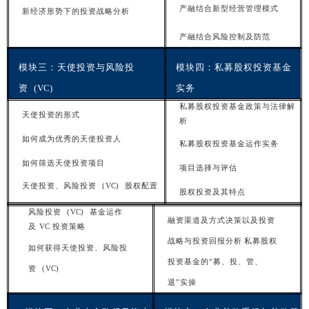
产融结合新型经营管理模
式
新经济形势下的投资战略分
析
产
融结合风险控制及防范
模
块
三：天使投资与风险投
模
块四：私募股权投资基金
资 (
VC
)
实务
私募股权投资基金政策与法律解
天
使投资的形式
析
如何成为优秀的天使投资
人
私募股权投资基金运作实
务
如
何筛选天使投资项目
项目选择与评
估
天使投资、风险投资 (
VC
) 股权配
置
股
权投资及其特点
风险投资 (
VC
) 基金运作
融
资
渠道及方式决策以及投资
及
VC
投资策
略
战略与投资回报分析
私募股权
如何获得天使投资、风险投
投资基金的“募、投、管、
资 (
VC
)
退”实
操