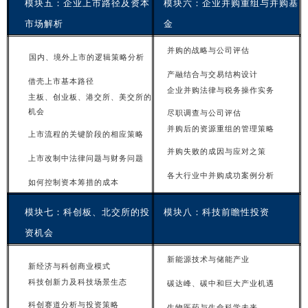
模
块
五：企业上市路径及资本
模
块
六：企业并购重组与并购基
市场解析
金
并
购的战略与公司评估
国内、境外上市的逻辑策略分析
产
融结合与交易结构设计
借
壳上市基本路径
企业并购法律与税务操作实
务
主
板
、创业板、港交所、美交所的
机会
尽职调查与公司评
估
并
购后的资源重组的管理策略
上
市流程的关键阶段的相应策略
并
购失败的成因与应对之策
上
市改制中法律问题与财务问题
各大行业中并购成功案例分
析
如
何控制资本筹措的成本
模
块
七：科创板、北交所的投
模
块八：科技前瞻性投资
资机会
新
能源技术与储能产业
新
经济与科创商业模式
科技创新力及科技场景生
态
碳达峰、碳中和巨大产业机
遇
科创赛道分析与投资策
略
生
物医药与生命科学未来