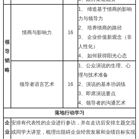
1、 缔造基于情商的影响
力与领导力
2、 培养情商的路径
情商与影响力
16
3、 企业价值新观念（非
领
人性化）
导
4、 如何获得阳光心态
韬
1、
公众演说的生理、心
略
理与技术准备
领导者语言艺术
16
2、
演说的基本功训练
3、
即席演说要点
4、
领导者的沟通艺术
落地行动学习
企
安排有代表性的企业进行参访，并在走访后安排主题交流
业
或同学大讲堂，梳理出阻碍企业经营发展和业绩目标实现