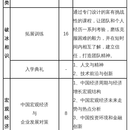
类
通过专门设计的富有挑战
性的课程，让团队和个人
经历一系列考验，磨练克
破
拓展训练
16
服困难的毅力，并在短时
冰
间内相互了解，建立信
相
任，打造团队精神。
识
1、人文与精神
入学典礼
-
2、技术前沿与创新
1、中国经济周期与经济
增长宏观结构
宏
2、中国宏观经济未来走
中国宏观经济
观
势与热点分析
与
8
经
3、中国投资环境和金融
企业发展对策
济
创新