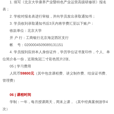
1. 填写《北京大学康养产业暨特色产业运营高级研修班》报名
表；
2. 学校对报名表进行审核，并向学员发出录取通知书；
3. 学员收到录取通知书后3天内将学费汇至以下账户：
收款单位：北京大学
开 户 行：工商银行北京海淀西区支行
帐 号：0200004509089131151
4. 学员报到应持本人身份证件，学历学位证书复印件，个人、单
位简介各一份，近期免冠二寸彩色照片2张。
05 | 学习费用
人民币
59800元
（其中包含课程费、讲义制作费、结业证书费、
管理费）
06 | 课程时间
学制：一年，每月授课两天，周末上课，（其中经典案例游学4
次）