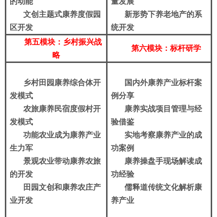
的动能
量发展
文创主题式康养度假园
新形势下养老地产的系
区开发
统开发
第五模块：乡村振兴
战
第六模块：
标杆研学
略
乡村田园康养综合体开
国内外康养产业标杆案
发模式
例分享
农旅康养民宿度假村开
康养实战项目管理与经
发模式
验借鉴
功能农业成为康养产业
实地考察康养产业的成
生力军
功案例
景观农业带动康养农旅
康养操盘手现场解读成
的开发
功经验
田园文创和康养农庄产
儒释道传统文化解析康
业开发
养产业