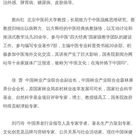
治外感、脾胃病、糖尿病、皮肤病等。
蔡向红 北京中医药大学教授，长期致力于中医战略思维研究。蔡
教授归纳出以病释方、以方释经的中医经典执教脉络，以互动讨论和
推演式教学法凡20余年。参与中医“四大经典”国家级教学团队的建设
工作。参与编写专业著作7部，主编中医专业科普类书籍20余部。积
极参加中医海外文化交流，其讲座产生了巨大影响，国务院新闻办网
站等十余家媒体广泛报道，被称为“中医文化：在海外烙下中国印”。
张 蕾 中国林业产业联合会副会长，中国林业产业联合会森林康
养分会会长，原国家林业局农村林业改革发展司司长，国家社会科学
基金、自然科学基金项目评审专家，博士、教授级高工，国务院政府
特殊贡献津贴专家。
刘巧玲 中国养老行业领导人及专家学者。著名生产力策划专家、
文化创意及品牌与营销专家、公共关系与社会活动家。现任中国保健