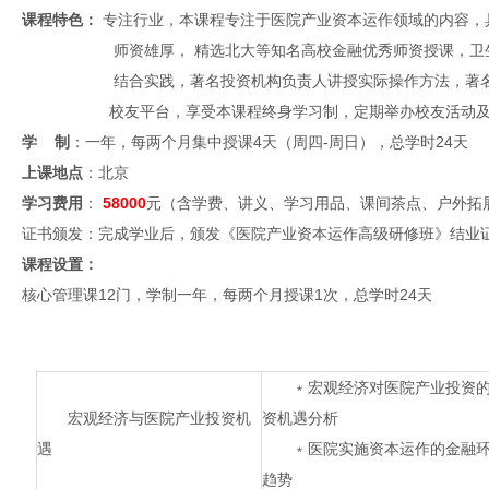
课程特色：
专注行业，本课程专注于医院产业资本运作领域的内容，
师资雄厚， 精选北大等知名高校金融优秀师资授课，卫生
结合实践，著名投资机构负责人讲授实际操作方法，著名医
校友平台，享受本课程终身学习制，定期举办校友活动及论
学 制
：一年，每两个月集中授课4天（周四-周日），总学时24天
上课地点
：北京
学习费用
：
58000
元（含学费、讲义、学习用品、课间茶点、户外拓
证书颁发：完成学业后，颁发《医院产业资本运作高级研修班》结业
课程设置：
核心管理课12门，学制一年，每两个月授课1次，总学时24天
﹡宏观经济对医院产业投资的
宏观经济与医院产业投资机
资机遇分析
遇
﹡医院实施资本运作的金融
趋势