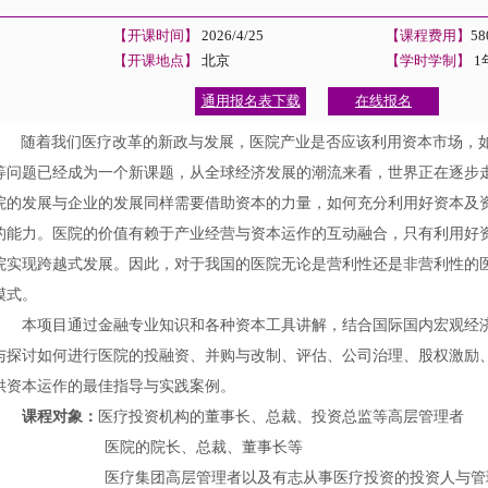
【开课时间】
2026/4/25
【课程费用】
5
【开课地点】
北京
【学时学制】
1
通用报名表下载
在线报名
随着我们医疗改革的新政与发展，医院产业是否应该利用资本市场，
项目
等问题已经成为一个新课题，从全球经济发展的潮流来看，世界正在逐步
院的发展与企业的发展同样需要借助资本的力量，如何充分利用好资本及
的能力。医院的价值有赖于产业经营与资本运作的互动融合，只有利用好
院实现跨越式发展。因此，对于我国的医院无论是营利性还是非营利性的
模式。
本项目通过金融专业知识和各种资本工具讲解，结合国际国内宏观经
与探讨如何进行医院的投融资、并购与改制、评估、公司治理、股权激励
供资本运作的最佳指导与实践案例。
课程对象：
医疗投资机构的董事长、总裁、投资总监等高层管理者
医院的院长、总裁、董事长等
医疗集团高层管理者以及有志从事医疗投资的投资人与管