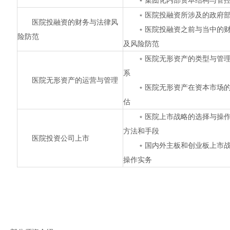
﹡集团化内部资本结构与管
﹡医院投融资所涉及的政府
医院投融资的财务与法律风
﹡医院投融资之前与当中的
险防范
及风险防范
﹡医院无形资产的类型与
系
医院无形资产的运营与管理
﹡医院无形资产在资本市场
估
﹡医院上市战略的选择与操作
方法和手段
医院投资公司上市
﹡国内外主板和创业板上市
操作实务